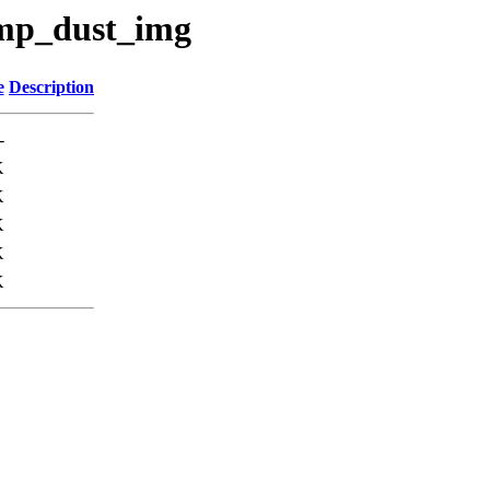
emp_dust_img
e
Description
-
K
K
K
K
K