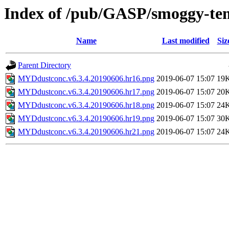
Index of /pub/GASP/smoggy-t
Name
Last modified
Siz
Parent Directory
MYDdustconc.v6.3.4.20190606.hr16.png
2019-06-07 15:07
19
MYDdustconc.v6.3.4.20190606.hr17.png
2019-06-07 15:07
20
MYDdustconc.v6.3.4.20190606.hr18.png
2019-06-07 15:07
24
MYDdustconc.v6.3.4.20190606.hr19.png
2019-06-07 15:07
30
MYDdustconc.v6.3.4.20190606.hr21.png
2019-06-07 15:07
24